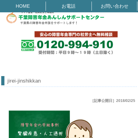
jirei-jinshikkan | 千葉障害年金あんしんサポートセンター
HOME
お電話
お問い合わせ
jirei-jinshikkan
［記事公開日］2018/02/25